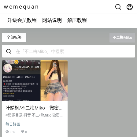
wemequan
升级会员教程
网站说明
解压教程
全部标签
不二梅Miko
叶婧桐/不二梅Miko—微密图
片视频合集【持续更新】
#资源目录 抖音 不二梅Miko 微密圈
NO.001期 【32P】 抖音 不二梅Mik
每日好图
o 微密圈 NO.002期 【16P】 抖音
不二梅Miko 微密圈 NO.003期 【16
3.1k
0
P】 抖音 不二梅Miko 微密圈 NO.0