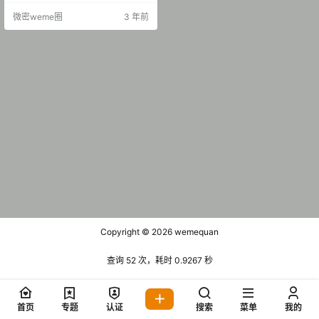
04期 【7P】 抖音 不二梅Miko 微密
微密weme圈
3 年前
圈 NO.005期 【13P】 抖音 不二梅
Miko 微密圈 NO.006期 【18P】 抖
音 不二梅Miko 微密圈 NO.007…
Copyright © 2026
wemequan
查询 52 次，耗时 0.9267 秒
首页
专题
认证
搜索
菜单
我的