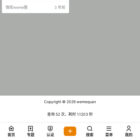
期 【25P8V】 抖音 智桃lucky 微密
微密weme圈
3 年前
圈 NO.003期 【16P】 抖音 智桃luc
ky 微密圈 NO.005期 【27P】 抖音
智桃lucky 微密圈 N…
Copyright © 2026
wemequan
查询 52 次，耗时 1.1203 秒
首页
专题
认证
搜索
菜单
我的