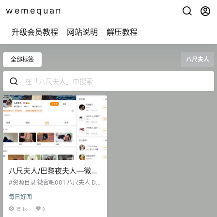
wemequan
升级会员教程
网站说明
解压教程
全部标签
八尺夫人
八尺夫人/巴黎夜夫人—微密
图片视频合集【持续更新】
#资源目录 微密吧001 八尺夫人 DY
无水印备份 [75V 230.3 MB] 微密吧
每日好图
002 八尺夫人 日常养眼图集 [104P-
5V 34.62 MB] 微密吧003 巴黎夜夫
15.1k
0
人(八尺夫人) 2024年度觅圈汇总 [9