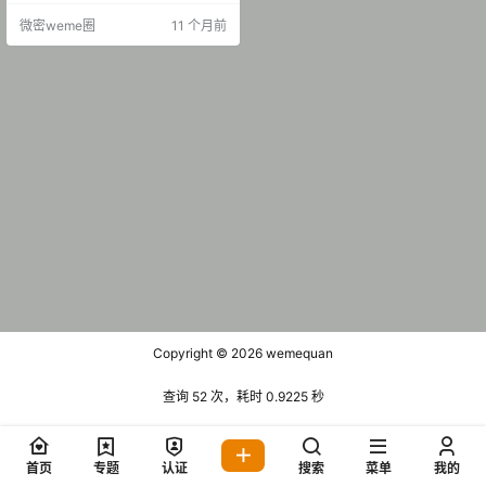
1P-20V 35.64 MB] 微密吧004 巴
微密weme圈
11 个月前
黎夜夫人(八尺夫人) 2025年度觅圈
汇总 [33P-8V 19.84 MB]
Copyright © 2026
wemequan
查询 52 次，耗时 0.9225 秒
首页
专题
认证
搜索
菜单
我的