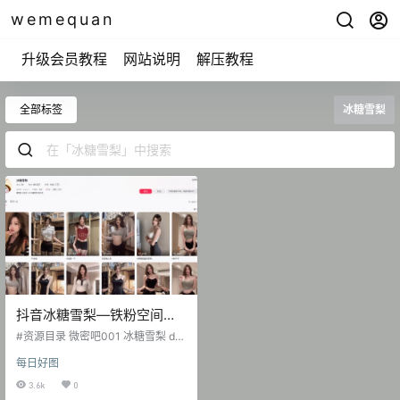
wemequan
升级会员教程
网站说明
解压教程
全部标签
冰糖雪梨
抖音冰糖雪梨—铁粉空间圈
子付费视频图片合集【持续
#资源目录 微密吧001 冰糖雪梨 dy
更新】
无水印备份 [224V 463.26 MB] 微
每日好图
密吧002 冰糖雪梨 其他养眼图集 [1
41P-28.71 MB] 抖音 冰糖雪梨 铁粉
3.6k
0
空间 NO.001期 [8P-15V 39.48 MB]