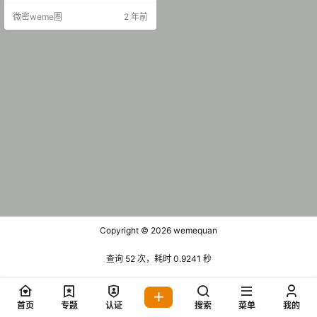
P-62MB] [9.6] 可爱的肉巴 – NO.00
微密weme圈
2 年前
7 姐妹花半腿黑色丝丝系列[47P15V
-895MB] [2024.9.5] 可爱的肉巴 –
NO.0…
Copyright © 2026
wemequan
查询 52 次，耗时 0.9241 秒
首页
专题
认证
搜索
菜单
我的