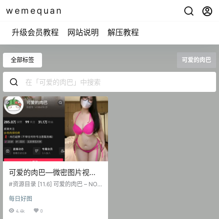
wemequan
升级会员教程
网站说明
解压教程
全部标签
可爱的肉巴
可爱的肉巴—微密图片视频
合集【持续更新】
#资源目录 [11.6] 可爱的肉巴 – NO.0
10 白纱吊带黑丝[11P8V-365MB] [1
每日好图
0.10] 可爱的肉巴 – NO.009 镂空
+黑色丁字酷[22P5V-357MB] [9.7]
4.4k
0
可爱的肉巴 – NO.008 肉感宝宝 [26