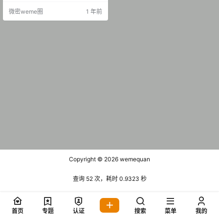
B] 2025.07.13 抖音 吉吉怪怪 岛遇
微密weme圈
1 年前
NO.001期 [41P-4V 26.82 MB] 202
5.10.14 抖音 吉吉怪怪 微密圈 NO.0
03期…
Copyright © 2026
wemequan
查询 52 次，耗时 0.9323 秒
首页
专题
认证
搜索
菜单
我的