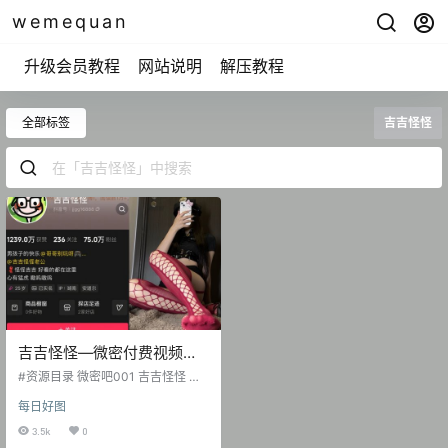
wemequan
升级会员教程
网站说明
解压教程
全部标签
吉吉怪怪
吉吉怪怪—微密付费视频图
片合集【持续更新】
#资源目录 微密吧001 吉吉怪怪 抖
音无水印备份 [247V 581.46 MB] 抖
每日好图
音 吉吉怪怪 微密圈 NO.001期 [21P
-3.34 MB] 2025.05.12 抖音 吉吉怪
3.5k
0
怪 微密圈 NO.002期 [17P-2.96 M