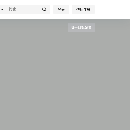
登录
快速注册
咬一口妃妃酱