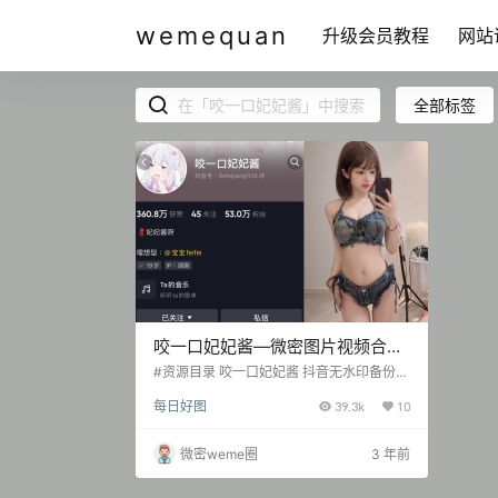
wemequan
升级会员教程
网站
全部标签
咬一口妃妃酱—微密图片视频合集
【持续更新】
#资源目录 咬一口妃妃酱 抖音无水印备份[4
7V 96.8MB][20230630] 抖音 咬一口妃妃
每日好图
39.3k
10
酱 微密圈 NO.001期 【18P】 抖音 咬一口
妃妃酱 微密圈 NO.002期 【17P】 抖音 咬
一口妃妃酱 微密圈 NO.003期 【29V】 20
微密weme圈
3 年前
23.07.30 抖音 咬一口妃妃酱 微密圈 NO.00
4期 【3P4V】 抖音 咬一口妃妃酱 微密圈
NO.005期 【4P3V】 2023…