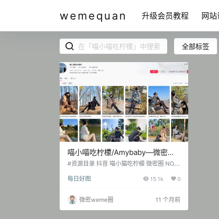
wemequan
升级会员教程
网站
全部标签
喵小喵吃柠檬/Amybaby—微密图
片视频合集【持续更新】
#资源目录 抖音 喵小猫吃柠檬 微密圈 NO.0
01期 [75P-9V 85.51 MB] 抖音 喵小猫吃柠
每日好图
15.1k
0
檬 微密圈 NO.002期 [103P-5V 87.27 MB]
抖音 喵小猫吃柠檬 微密圈 NO.003期 [101P
-2V 56.46 MB] 抖音 喵小猫吃柠檬 微密圈
微密weme圈
11 个月前
NO.004期 [98P-2V 45.47 MB] 抖音 喵小
猫吃柠檬 微密圈 NO.005期 [102P-3V 3…