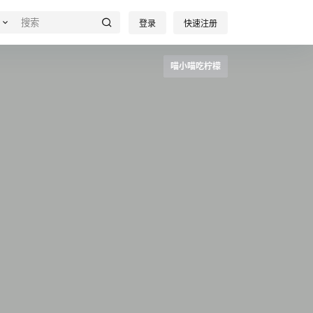
登录
快速注册
喵小喵吃柠檬