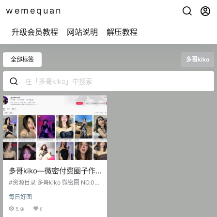
wemequan
升级会员教程
网站说明
解压教程
全部标签
多哥kiko
多哥kiko—微密付费圈子作
品合集【持续更新】
#资源目录 多哥kiko 微密圈 NO.001
期 [6P-5V 17.26 MB] 多哥kiko 微密
每日好图
圈 NO.002期 [9P-7V 16.55 MB] 微
密吧001 多仔KIKO DY无水印备份
5.4k
0
[28V 45.94 MB] 微密吧002 多哥ki