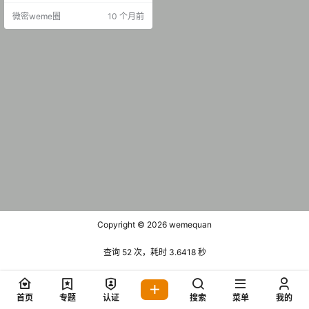
ko DY无水印备份 [331V 936.29 M
微密weme圈
10 个月前
B] 微密吧003 多仔KIKO 日常养眼
图集 [159P-33.56 MB]
Copyright © 2026
wemequan
查询 52 次，耗时 3.6418 秒
首页
专题
认证
搜索
菜单
我的