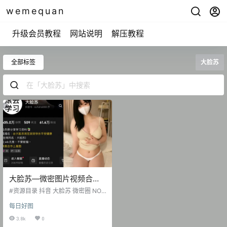
wemequan
升级会员教程
网站说明
解压教程
全部标签
大脸苏
大脸苏—微密图片视频合集
【持续更新】
#资源目录 抖音 大脸苏 微密圈 NO.
001期 【28P10V】 抖音 大脸苏 微
每日好图
密圈 NO.002期 【5P30V】
3.8k
0