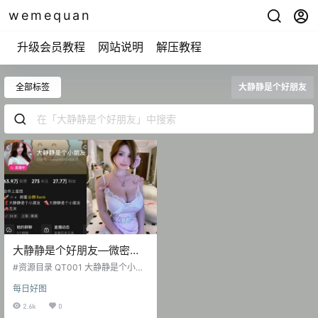
wemequan
升级会员教程
网站说明
解压教程
全部标签
大静静是个好朋友
大静静是个好朋友—微密图
片视频合集【持续更新】
#资源目录 QT001 大静静是个小朋
友 抖音无水印 [4V 8.94 MB] QT00
每日好图
2 大静静是个小朋友 微博精选图 [15
4P-110.07 MB] 抖音 大静静是个好
2.6k
0
朋友 铁粉空间 NO.001期 [43P-14V