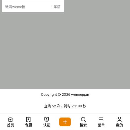
42.88 MB] 抖音 大静静是个好朋友
微密weme圈
1 年前
铁粉空间 NO.002期 [34P-26V 62.5
7 MB] 抖音 大静静是个好朋友 铁粉
空间 NO.003期 [32V 118.…
Copyright © 2026
wemequan
查询 52 次，耗时 2.1188 秒
首页
专题
认证
搜索
菜单
我的