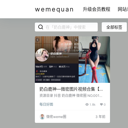
wemequan
升级会员教程
网站
全部标签
奶白鹿神—微密图片视频合集【持
续更新】
资源目录 抖音 奶白鹿神 微密圈 NO.001期
【32P2V】 抖音 奶白鹿神 微密圈 NO.002
每日好图
1.8k
0
期 【32P5V】 抖音 奶白鹿神 微密圈 NO.0
03期 【28P3V】 抖音 奶白鹿神 微密圈 N
O.004期 【15P6V】 抖音 奶白鹿神 微密圈
微密weme圈
3 年前
NO.005期 【26P2V】 20230805 QT003
奶白鹿神 微博精选无杂图[114P-14V 237.0
2 MB] 抖音 奶白鹿神…