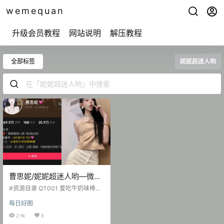
wemequan
升级会员教程
网站说明
解压教程
全部标签
妮妮超迷人哟
曹思妮/妮妮超迷人哟—微密
图片视频合集【持续更新】
#资源目录 QT001 爱吃牛奶味棒棒
糖 无水印视频备份 [9V 25.42 MB]
每日好图
QT002 爱吃牛奶味棒棒糖 养眼视图
汇总 [30P-7.83 MB] QT003 曹思
2.9k
0
妮 抖音无水印备份 [68V 195.89 M