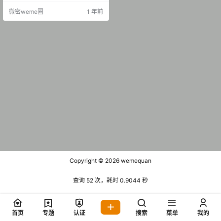
B] QT004 曹思妮 日常养眼视图 [3
微密weme圈
1 年前
0P-6.9 MB] 抖音 F曹思妮 铁粉空间
NO.001期 [32P-10V 61.53 MB]
Copyright © 2026
wemequan
查询 52 次，耗时 0.9044 秒
首页
专题
认证
搜索
菜单
我的