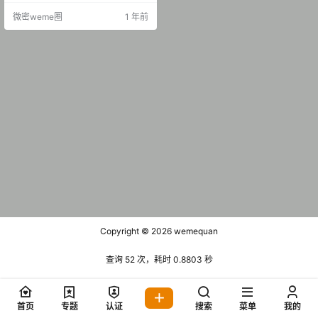
06 补充之前觅圈上的作品 抖音 小
微密weme圈
1 年前
安an 微密圈 NO.001期 [29P-19V 6
8.11 MB] 抖音 小安an 微密圈 NO.0
02期 [3…
Copyright © 2026
wemequan
查询 52 次，耗时 0.8803 秒
首页
专题
认证
搜索
菜单
我的