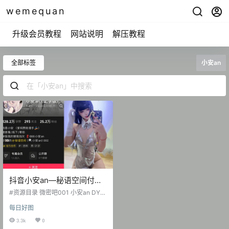
wemequan
升级会员教程
网站说明
解压教程
全部标签
小安an
抖音小安an—秘语空间付费
视频图片合集【持续更新】
#资源目录 微密吧001 小安an DY无
水印备份 [320V 957.67 MB] 微密吧
每日好图
002 小安an 日常养眼图集 [334P-5
7.82 MB] 抖音 小安an 秘语空间 NO.
3.3k
0
001期 [18P-2V 14.69 MB] 2025.11.