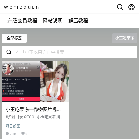
wemequan
升级会员教程
网站说明
解压教程
全部标签
小玉吃果冻
小玉吃果冻—微密图片视频
合集【持续更新】
#资源目录 QT001 小玉吃果冻 抖音
无水印备份[28V 62M] QT002 小玉
每日好图
吃果冻 微博精选无杂图 [327P-5V 4
56.84 MB] 抖音 小玉吃果冻 微密圈
2.8k
0
NO.001期 【32P】 抖音 小玉吃果