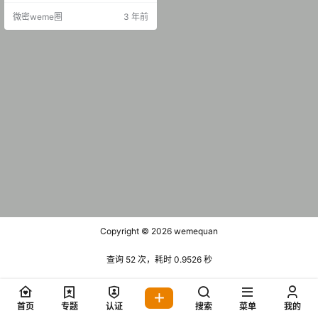
冻 微密圈 NO.002期 【31P】 抖音
微密weme圈
3 年前
小玉吃果冻 微密圈 NO.003期 【20
P3V】 抖音 小玉吃果冻 微密圈 NO.
004期 【28P1V】 抖音 小玉吃果冻
微密圈 …
Copyright © 2026
wemequan
查询 52 次，耗时 0.9526 秒
首页
专题
认证
搜索
菜单
我的