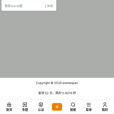
音 小蕉 微密圈 NO.003期视频 【17
微密weme圈
3 年前
V】 抖音 小蕉 微密圈 NO.004期 视
频【22V】 抖音 小蕉 微密圈 NO.00
4期 视频【24V】 抖音 小蕉 微密圈
NO.…
Copyright © 2026
wemequan
查询 52 次，耗时 0.8276 秒
首页
专题
认证
搜索
菜单
我的