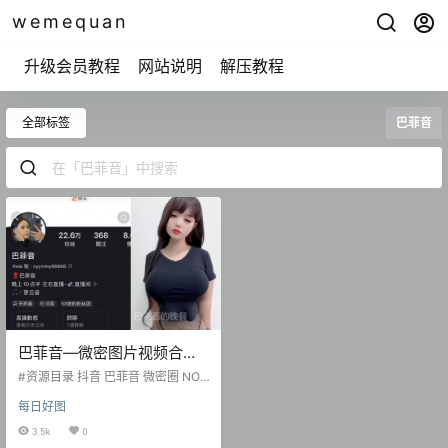
wemequan
升级会员教程
网站说明
解压教程
全部标签
巴菲音
巴菲音—微密图片视频合集
【持续更新】
#资源目录 抖音 巴菲音 微密圈 NO.
001期 [58P-15V 57.11 MB] 抖音 巴
每日好图
菲音 微密圈 NO.002期 [41P-23V 7
0.71 MB] 抖音 巴菲音 微密圈 NO.0
3.5k
0
03期 [8P-27V 74.8 MB]