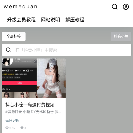
wemequan
升级会员教程
网站说明
解压教程
全部标签
抖音小瞳
抖音小瞳—岛遇付费视频图
片合集【持续更新】
#资源目录 小瞳 DY无水印备份 [69
V 114.52 MB] 抖音 小瞳 岛遇 NO.0
每日好图
01期 [11P-6V 29.92 MB] 2025.06.
26 抖音 小瞳 岛遇 NO.002期 [7P-1
3.3k
0
V 3.33 MB] 抖音 小瞳 岛遇 NO.00