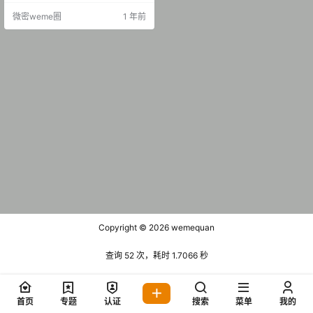
3期 [29P-1V 10.78 MB 2025.07.29
微密weme圈
1 年前
抖音 小瞳 岛遇 NO.004期 [19P-4.2
5 MB] 抖音 小瞳 岛遇 NO.…
Copyright © 2026
wemequan
查询 52 次，耗时 1.7066 秒
首页
专题
认证
搜索
菜单
我的