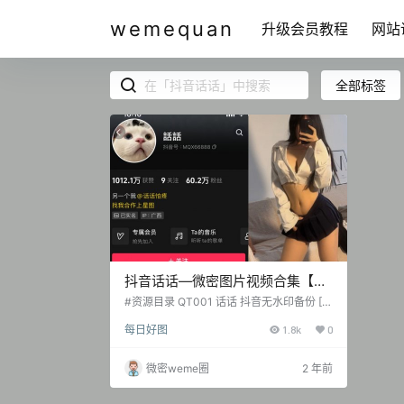
wemequan
升级会员教程
网站
全部标签
抖音话话—微密图片视频合集【持
续更新】
#资源目录 QT001 话话 抖音无水印备份 [2
1V 16.1 MB] 抖音 话话 微密圈 NO.001期 [1
每日好图
1.8k
0
7P-1.95 MB] 抖音 话话 微密圈 NO.002期
[23P-1V 5.21 MB] 2024.12.07 QT002 话
话 抖音无水印备份 [73V 85.42 MB] 抖音
微密weme圈
2 年前
话话 微密圈 NO.003期 [14P-11V 15.87 M
B] 抖音 话话 微密圈 NO.004…