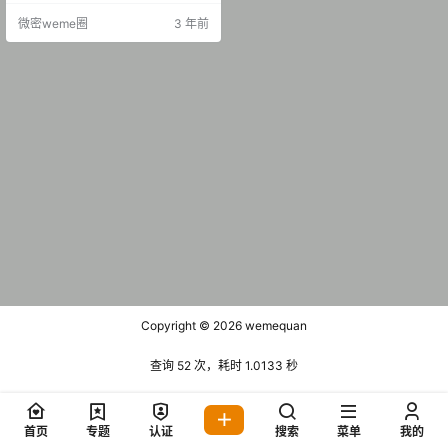
圈 NO.003期 【34P4V】 抖音 李
微密weme圈
3 年前
李好甜 微密圈 NO.004期 【28P4
V】 抖音 李李好甜 微密圈 NO.005
期 【49P】 抖音 李李好甜 微密圈 N
O.006期 …
Copyright © 2026
wemequan
查询 52 次，耗时 1.0133 秒
首页
专题
认证
搜索
菜单
我的