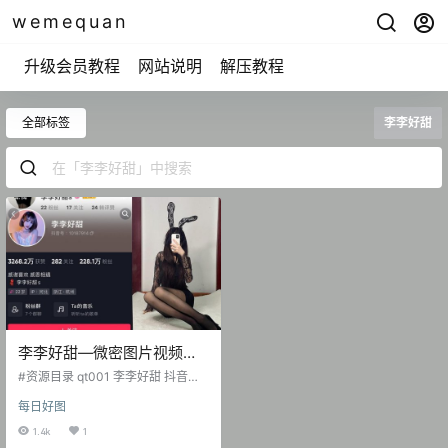
wemequan
升级会员教程
网站说明
解压教程
全部标签
李李好甜
李李好甜—微密图片视频合
集【持续更新】
#资源目录 qt001 李李好甜 抖音无
水印备份 [136V 255.18 MB] 抖音 李
每日好图
李好甜 微密圈 NO.001期 【40P8
V】 抖音 李李好甜 微密圈 NO.002
1.4k
1
期 【23P2V】 抖音 李李好甜 微密