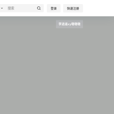
登录
快速注册
李逍遥xy嗷嗷嗷