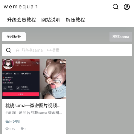
wemequan
升级会员教程
网站说明
解压教程
全部标签
桃桃sama
桃桃sama—微密图片视频合
集【持续更新】
#资源目录 抖音 桃桃sama 微密圈 N
O.001期 【22P】 抖音 桃桃sama
每日好图
微密圈 NO.002期 【28P】 抖音 桃
桃sama 微密圈 NO.003期 【19P5
3.2k
0
V】