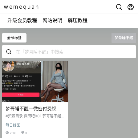
wemequan
升级会员教程
网站说明
解压教程
全部标签
梦哥睡不醒
梦哥睡不醒—微密付费视频
图片合集【持续更新】
#资源目录 微密吧001 梦哥睡不醒
抖音无水印备份 [26V 102.51 MB]
每日好图
微密吧002 梦哥睡不醒 其他养眼图
集 [11P-8.28 MB] 抖音 梦哥睡不醒
2.9k
0
微密圈 NO.001期 [52P-1V 17.38 M