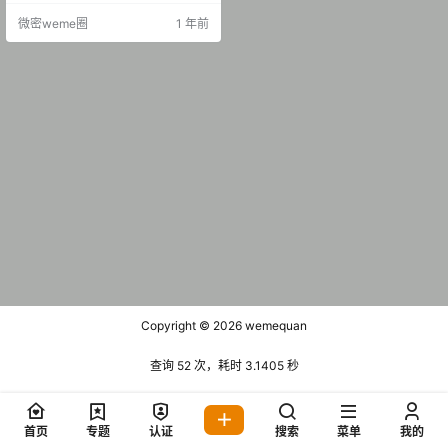
B] 抖音 梦哥睡不醒 微密圈 NO.002
微密weme圈
1 年前
期 [45P-1V 18.64 MB] 2025.01.21
抖音 梦哥睡不醒 微密圈 NO.003期
[49P-1V 16.45…
Copyright © 2026
wemequan
查询 52 次，耗时 3.1405 秒
首页
专题
认证
搜索
菜单
我的