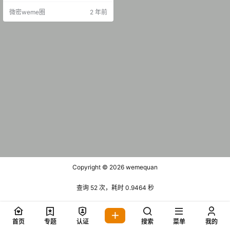
皓月 微密圈 NO.002期 [26P-3 MB]
微密weme圈
2 年前
2024.11.16 抖音 清风皓月 铁粉空间
NO.001期 [36P-11V 124.47 MB] 2
025…
Copyright © 2026
wemequan
查询 52 次，耗时 0.9464 秒
首页
专题
认证
搜索
菜单
我的