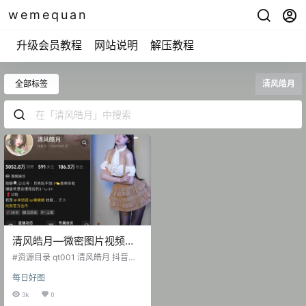
wemequan
升级会员教程
网站说明
解压教程
全部标签
清风皓月
清风皓月—微密图片视频合
集【持续更新】
#资源目录 qt001 清风皓月 抖音无
水印视频作品 [308V 659.15 MB] qt
每日好图
002 父姓 微博日常精选无杂图 [212
P-232.63 MB] 清风皓月 微密圈 N
3k
0
O.001期 [31P-14V 27.32 MB] 清风