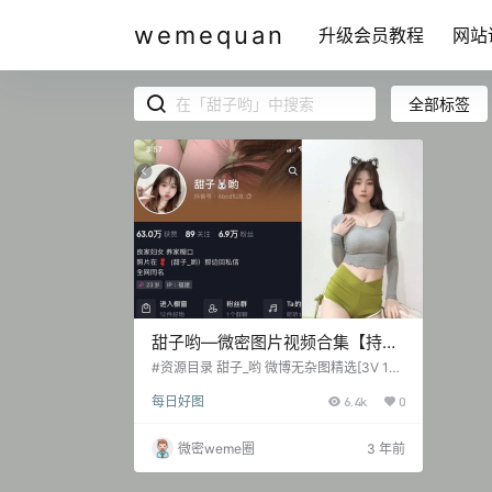
wemequan
升级会员教程
网站
全部标签
甜子哟—微密图片视频合集【持续
更新】
#资源目录 甜子_哟 微博无杂图精选[3V 13
P 19MB]【0708】 甜子_哟 抖音无水印备
每日好图
6.4k
0
份[100V 270MB]【0708】 TZ.001 甜子哟
微密圈 NO.001期 [3P-18V 307.81 MB] TZ.
002 甜子哟 微密圈 NO.002期 [11V 213.06
微密weme圈
3 年前
MB] TZ.003 甜子哟 微密圈 NO.003期 [20
P-14V 51.65 MB] TZ.004 甜…