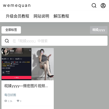
wemequan
升级会员教程
网站说明
解压教程
全部标签
皖媃yyyy
皖媃yyyy—微密图片视频合
集【持续更新】
每日好图
2.2k
0