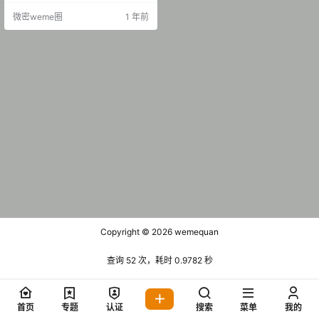
呀(知一MM) 秘语空间 NO.001期 [1
微密weme圈
1 年前
8P-4V 13.53 MB] 抖音 一一一呀(知
一MM) 秘语空间 NO.002期 [19P-1
V 5.78 MB…
Copyright © 2026
wemequan
查询 52 次，耗时 0.9782 秒
首页
专题
认证
搜索
菜单
我的