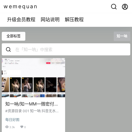
wemequan
升级会员教程
网站说明
解压教程
全部标签
知一呐
知一呐/知一MM—微密付费
视频图片合集【持续更新】
#资源目录 001 知一呐 抖音无水印
备份 [224V 760.44 MB] 002 知一
每日好图
呐 觅圈 001期 [24P-6.64 MB] 003
知一呐 微博日常精选无杂图 [74P-9
3.3k
0
4.66 MB] 2025.10.16 抖音 一一一