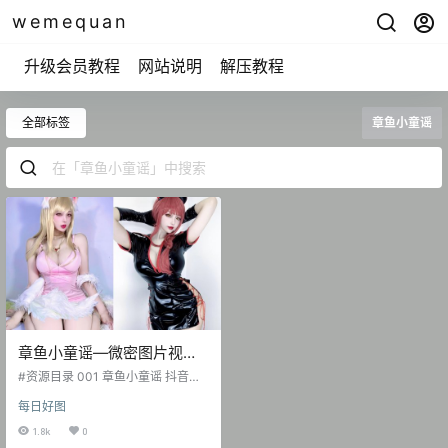
wemequan
升级会员教程
网站说明
解压教程
全部标签
章鱼小童谣
章鱼小童谣—微密图片视频
合集【持续更新】
#资源目录 001 章鱼小童谣 抖音无
水印备份 [61P-47V 143.68 MB] 00
每日好图
2 章鱼小童谣 微博图[25P-53.15 M
B] 章鱼小童谣 NO.001 微密圈 俏皮
1.8k
0
大蜜桃 [10P-41 MB] 章鱼小童谣 N