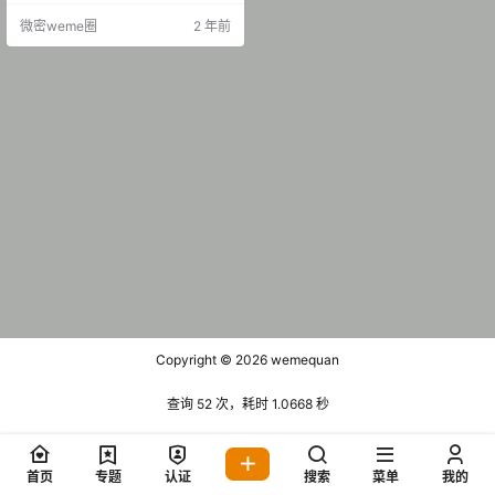
O.002 微密圈 阿狸同人杂志 [14P-3
微密weme圈
2 年前
4.56 MB] 章鱼小童谣 NO.003 微密
圈 最燃执行官 尽显妖娆 [30P-99.2
1 MB] 2023.09.24 …
Copyright © 2026
wemequan
查询 52 次，耗时 1.0668 秒
首页
专题
认证
搜索
菜单
我的