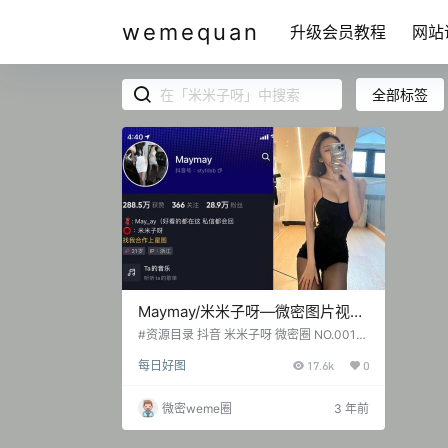
wemequan
升级会员教程
网站
全部标签
Maymay/米米子呀—微密图片视频
合集【持续更新】
#资源目录 抖音 米米子呀 微密圈 NO.001期
【39P11V】 抖音 米米子呀 微密圈 NO.002
每日好图
17.6k
0
期 【30P6V】 抖音 米米子呀 微密圈 NO.0
03期 【23P7V】 抖音 米米子呀 微密圈 N
O.004期 【16P3V】 抖音 米米子呀 微密圈
微密weme圈
3 年前
NO.005期 【1P2V】 抖音 米米子呀 微密圈
NO.006期 【19P1V】 20230805 抖音 米
米子呀 微密圈 NO.00…