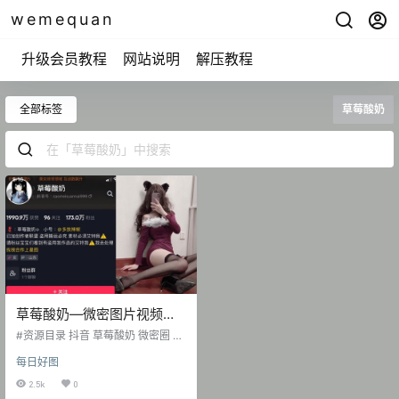
wemequan
升级会员教程
网站说明
解压教程
全部标签
草莓酸奶
草莓酸奶—微密图片视频合
集【持续更新】
#资源目录 抖音 草莓酸奶 微密圈 N
O.001期 【48P】 抖音 草莓酸奶 微
每日好图
密圈 NO.002期 【52P】 抖音 草莓
酸奶 微密圈 NO.003期 【45P】 抖
2.5k
0
音 草莓酸奶 微密圈 NO.004期 【69