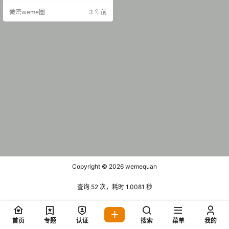
P】 抖音 草莓酸奶 微密圈 NO.005
微密weme圈
3 年前
期 【53P】 抖音 草莓酸奶 微密圈 N
O.006期 【78P】 抖音 草莓酸奶 微
密圈 NO.007期 【29P】 抖音 草莓
酸奶 微密圈 …
Copyright © 2026
wemequan
查询 52 次，耗时 1.0081 秒
首页
专题
认证
搜索
菜单
我的