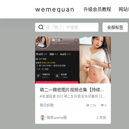
wemequan
升级会员教程
网站
全部标签
萌二—微密图片视频合集【持续更
新】
#资源目录 001 萌二$ 抖音无水印备份 [37
2P-261V 924.53 MB] 002 萌二的小时候
每日好图
2.9k
0
抖音无水印备份 [26P-18V 48.45 MB] 003
萌二的小时候 微博精选备份 [561P-106V 1.
36 GB] 萌二 NO.001 微密圈 不是乳.晕 [13
微密weme圈
2 年前
P-3.73 MB] 萌二 NO.002 微密圈 开档免脱
女仆 [17P-6.64 MB] 抖音 萌二 微密圈 N…