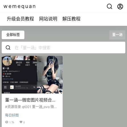
wemequan
升级会员教程
网站说明
解压教程
全部标签
董一涵
董一涵—微密图片视频合集
【持续更新】
#资源目录 qt001 董一涵_ovo 微博
精选无图片打包 [622P-5V 1.22 GB]
每日好图
抖音 董一涵 微密圈 NO.001期 [42P
-7.31 MB] 抖音 董一涵 微密圈 NO.0
1.7k
0
02期 [53P-2V 36.5 MB] 抖音 董一