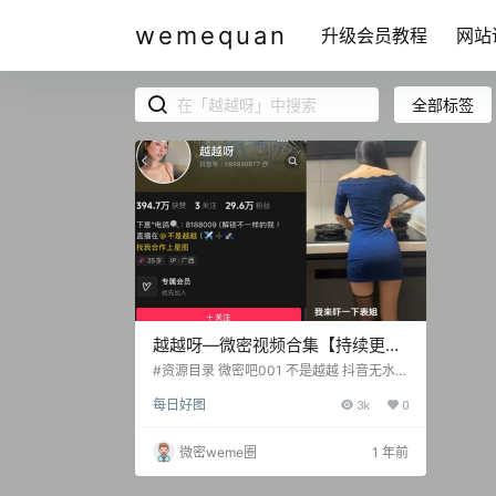
wemequan
升级会员教程
网站
全部标签
越越呀—微密视频合集【持续更
新】
#资源目录 微密吧001 不是越越 抖音无水印
备份 [3P-152V 304.27 MB] 微密吧002 越
每日好图
3k
0
越呀 抖音无水印备份 [2P-153V 387.65 M
B] 抖音 越越呀 微密圈 NO.001期 [54P-23
V 54.09 MB] 抖音 越越呀 微密圈 NO.002
微密weme圈
1 年前
期 [12P-55V 139.68 MB]