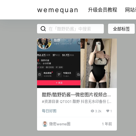
wemequan
升级会员教程
网站
全部标签
酷野/酷野奶酱—微密图片视频合集
【持续更新】
#资源目录 QT001 酷野 抖音无水印备份 [2
46V 508.99 MB] 抖音 酷野 铁粉空间 NO.0
每日好图
3.2k
1
01期 [52P-7V 70.04 MB] 抖音 酷野 铁粉空
间 NO.002期 [49P-3V 50.06 MB] 抖音 酷
野 铁粉空间 NO.003期 [56P-6V 177.42 M
微密weme圈
1 年前
B] 抖音 酷野 铁粉空间 NO.004期 [54P-10.
55 MB] 抖音 酷野 铁粉空间 NO.…