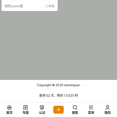
密圈 NO.003期 [9P-6.33 MB] 抖音
微密weme圈
2 年前
霸王龙 微密圈 NO.004期 [30P-1V
34.07 MB] 2025.08.24 抖音 霸王
龙 微密…
Copyright © 2026
wemequan
查询 52 次，耗时 1.0335 秒
首页
专题
认证
搜索
菜单
我的