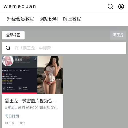
wemequan
升级会员教程
网站说明
解压教程
全部标签
霸王龙
霸王龙—微密图片视频合集
【持续更新】
#资源目录 微密吧001 霸王龙 DY无
水印备份 [6P-20V 21.98 MB] 抖音
每日好图
霸王龙 微密圈 NO.001期 [48P-39.
84 MB] 抖音 霸王龙 微密圈 NO.00
1.8k
0
2期 [27P-19.52 MB] 抖音 霸王龙 微