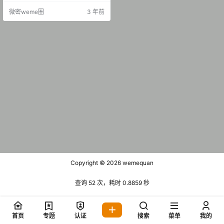
期 【3P8V】 抖音 颉颉与猫 微密圈
微密weme圈
3 年前
NO.006期 【10P3V】 抖音 颉颉与
猫 微密圈 NO.007期 【10P1V】 抖
音 颉颉与猫 微密圈 NO.008期 【21
P4V】…
Copyright © 2026
wemequan
查询 52 次，耗时 0.8859 秒
首页
专题
认证
搜索
菜单
我的