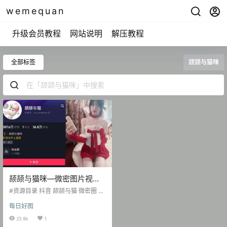
wemequan
升级会员教程
网站说明
解压教程
全部标签
颉颉与猫咪
颉颉与猫咪—微密图片视频
合集【持续更新】
#资源目录 抖音 颉颉与猫 微密圈 N
O.001期 【17P6V】 抖音 颉颉与猫
每日好图
微密圈 NO.002期 【18P2V】 抖音
颉颉与猫 微密圈 NO.004期 【9P14
23.8k
1
V】 抖音 颉颉与猫 微密圈 NO.005