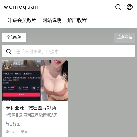
wemequan
升级会员教程
网站说明
解压教程
全部标签
麻利亚辣
麻利亚辣—微密图片视频合
集【持续更新】
#资源目录 麻利亚辣 微博精选无杂
图 [152P-29V 364.29 MB] 麻利亚
每日好图
辣 抖音无水印备份[147V 186MB]
抖音 麻利亚辣 微密圈 NO.001期
1.5k
0
【65P】 抖音 麻利亚辣 微密圈 NO.