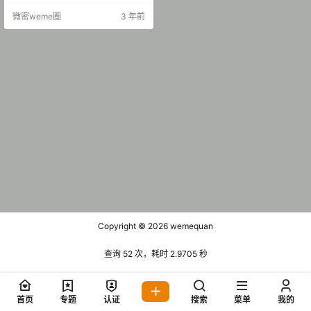
002期 【49P】 抖音 麻利亚辣 微密
微密weme圈
3 年前
圈 NO.003期 【50P】 抖音 麻利亚
辣 微密圈 NO.004期 【29P】 抖音
麻利亚辣 微密圈 NO.005期 【14
P】 抖音 麻利…
Copyright © 2026
wemequan
查询 52 次，耗时 2.9705 秒
首页
专题
认证
搜索
菜单
我的