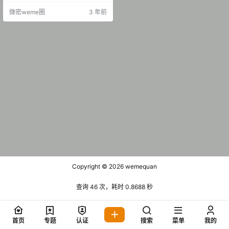
期 【110P2V】 抖音 麻辣兔头 微密
微密weme圈
3 年前
圈 NO.005期 【134P2V】 抖音 麻
辣兔头 微密圈 NO.006期 【140P3
V】 抖音 麻辣兔头 微密圈 NO.00
7…
Copyright © 2026
wemequan
查询 46 次，耗时 0.8688 秒
首页
专题
认证
搜索
菜单
我的