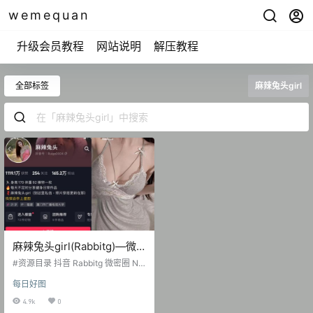
wemequan
升级会员教程
网站说明
解压教程
全部标签
麻辣兔头girl
麻辣兔头girl(Rabbitg)—微
密图片视频合集【持续更
#资源目录 抖音 Rabbitg 微密圈 NO.
新】
001期 【48P1V】 抖音 Rabbitg 微
每日好图
密圈 NO.002期 【53P】 抖音 麻辣
兔头 微密圈 NO.003期 【110P2
4.9k
0
V】 抖音 麻辣兔头 微密圈 NO.004