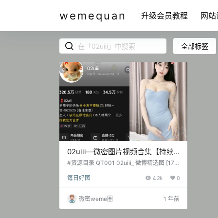
wemequan
升级会员教程
网站
全部标签
02uiii—微密图片视频合集【持续
更新】
#资源目录 QT001 02uiii_ 微博精选图 [17P
-9.17 MB] QT002 02uiii 抖音无水印视频作
每日好图
4.2k
0
品 [20V 600.97 MB] QT003 02uiii 其他养
眼图 [15P-3.93 MB] QT004 站在原地告白
抖音无水印视频 [76V 220.92 MB] QT005
微密weme圈
1 年前
站在原地告白 其他养眼视图 [24P-6.54 M
B] 抖音 02uiii 铁粉空间 NO…