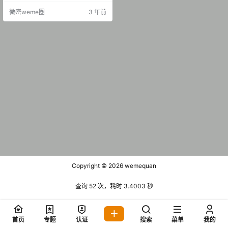
4期 【16P3V】 抖音 米米子呀 微密
微密weme圈
3 年前
圈 NO.005期 【1P2V】 抖音 米米
子呀 微密圈 NO.006期 【19P1V】
20230805 抖音 米米子呀 微密圈 N
O.00…
Copyright © 2026
wemequan
查询 52 次，耗时 3.4003 秒
首页
专题
认证
搜索
菜单
我的