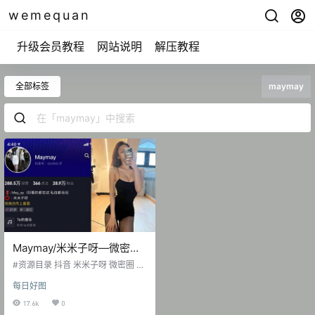
wemequan
升级会员教程
网站说明
解压教程
全部标签
maymay
Maymay/米米子呀—微密图
片视频合集【持续更新】
#资源目录 抖音 米米子呀 微密圈 N
O.001期 【39P11V】 抖音 米米子
每日好图
呀 微密圈 NO.002期 【30P6V】 抖
音 米米子呀 微密圈 NO.003期 【23
17.6k
0
P7V】 抖音 米米子呀 微密圈 NO.00