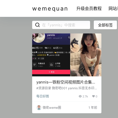
wemequan
升级会员教程
网站
全部标签
yannis—铁粉空间视频图片合集
【持续更新】
#资源目录 微密吧001 yannis 抖音无水印
备份 [135V 367.74 MB] 抖音 yannis 铁粉
每日好图
2.7k
0
空间 NO.001期 [19P-11V 34.75 MB]
微密weme圈
1 年前