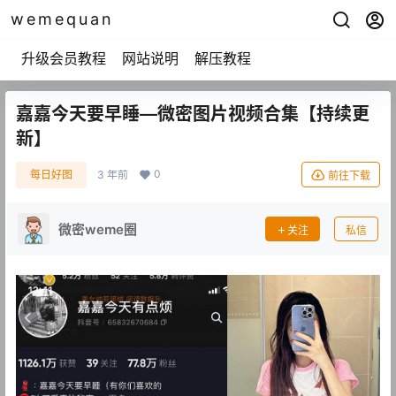
wemequan
升级会员教程
网站说明
解压教程
嘉嘉今天要早睡—微密图片视频合集【持续更
新】
0
每日好图
3 年前
前往下载
微密weme圈
关注
私信