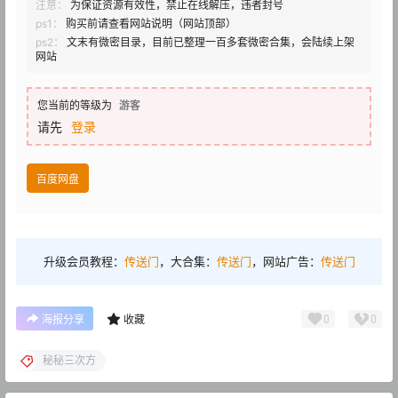
注意：
为保证资源有效性，禁止在线解压，违者封号
ps1：
购买前请查看网站说明（网站顶部）
ps2：
文末有微密目录，目前已整理一百多套微密合集，会陆续上架
网站
您当前的等级为
游客
请先
登录
百度网盘
升级会员教程：
传送门
，大合集：
传送门
，网站广告：
传送门
0
0
海报分享
收藏
秘秘三次方