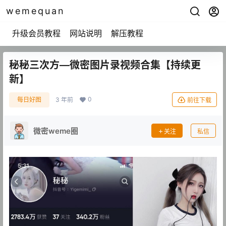
wemequan
升级会员教程
网站说明
解压教程
秘秘三次方—微密图片录视频合集【持续更
新】
0
每日好图
3 年前
前往下载
微密weme圈
关注
私信