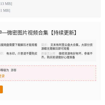
13 MB]
1 MB]
伊—微密图片视频合集【持续更新】
百度网盘需要下载解压才能观看
提示：
文末有阿里云盘大合集，大部分资
源都无需解压即可观看
印：
有水印，介意请不要购买
质量怎么样：
微密资源有好有坏，参差不
齐，购买前请做好心理准备
的等级为
游客
登录
盘