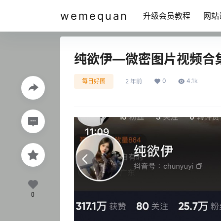
wemequan
升级会员教程
网站
纯欲伊—微密图片视频合
0
4.1k
每日好图
2 年前
0