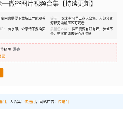
龙—微密图片视频合集【持续更新】
百度网盘需要下载解压才能观看
提示：
文末有阿里云盘大合集，大部分资
源都无需解压即可观看
印：
有水印，介意请不要购买
质量怎么样：
微密资源有好有坏，参差不
齐，购买前请做好心理准备
的等级为
游客
登录
盘
送门
，大合集：
传送门
，网站广告：
传送门