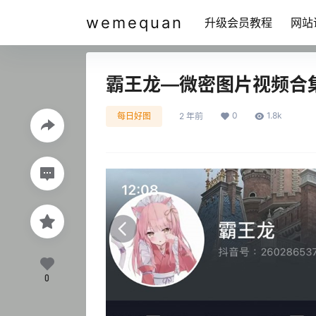
wemequan
升级会员教程
网站
霸王龙—微密图片视频合
0
1.8k
每日好图
2 年前
0