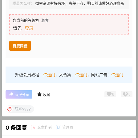
质量怎么样：
微密资源有好有坏，参差不齐，购买前请做好心理准备
您当前的等级为
游客
请先
登录
百度网盘
升级会员教程：
传送门
，大合集：
传送门
，网站广告：
传送门
0
0
海报分享
收藏
皖媃yyyy
0 条回复
文章作者
管理员
A
M