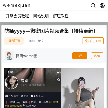
wemequan
升级会员教程
网站说明
解压教程
皖媃yyyy—微密图片视频合集【持续更新】
0
每日好图
2 年前
前往下载
微密weme圈
关注
私信