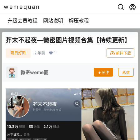
wemequan
升级会员教程
网站说明
解压教程
芥末不起夜—微密图片视频合集【持续更新】
1
每日好图
2 年前
前往下载
微密weme圈
关注
私信