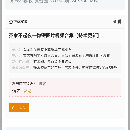
芥末不起夜 微密圈 NO.002期 [24P-5.42 MB]
查看
下载权限
芥末不起夜—微密图片视频合集【持续更新】
提示：
百度网盘需要下载解压才能观看
提示：
文末有阿里云盘大合集，大部分资源都无需解压即可观看
是否有水印：
有水印，介意请不要购买
质量怎么样：
微密资源有好有坏，参差不齐，购买前请做好心理准备
您当前的等级为
游客
请先
登录
百度网盘