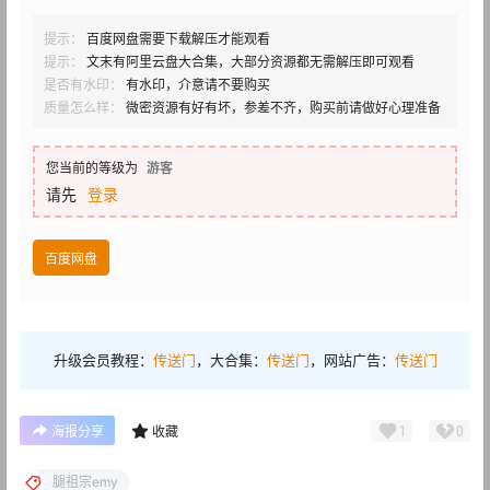
提示：
百度网盘需要下载解压才能观看
提示：
文末有阿里云盘大合集，大部分资源都无需解压即可观看
是否有水印：
有水印，介意请不要购买
质量怎么样：
微密资源有好有坏，参差不齐，购买前请做好心理准备
您当前的等级为
游客
请先
登录
百度网盘
升级会员教程：
传送门
，大合集：
传送门
，网站广告：
传送门
1
0
海报分享
收藏
腿祖宗emy