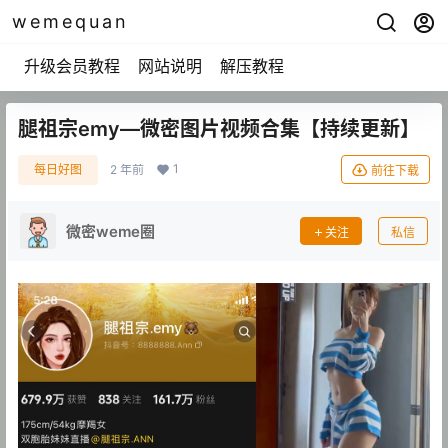
wemequan
升级会员教程
网站说明
解压教程
腿祖宗emy—微密图片视频合集【持续更新】
1
每日好图
2 年前
前往下载
微密weme圈
关注
私信