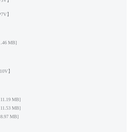
P3V】
P7V】
46 MB]
10V】
1.19 MB]
1.53 MB]
.97 MB]