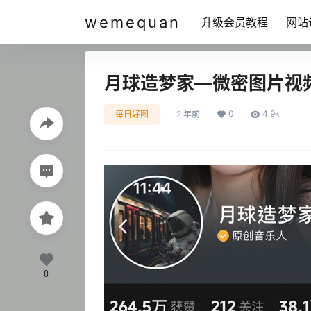
wemequan
升级会员教程
网站
月球造梦家—微密图片视
0
4.9k
每日好图
2 年前
0