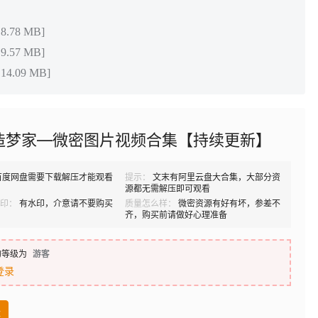
.78 MB]
.57 MB]
4.09 MB]
造梦家—微密图片视频合集【持续更新】
百度网盘需要下载解压才能观看
提示：
文末有阿里云盘大合集，大部分资
源都无需解压即可观看
印：
有水印，介意请不要购买
质量怎么样：
微密资源有好有坏，参差不
齐，购买前请做好心理准备
的等级为
游客
登录
盘