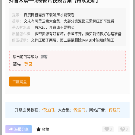
抖音米晨—微密图片视频合集【持续更新】
提示：
百度网盘需要下载解压才能观看
提示：
文末有阿里云盘大合集，大部分资源都无需解压即可观看
是否有水印：
有水印，介意请不要购买
质量怎么样：
微密资源有好有坏，参差不齐，购买前请做好心理准备
解压提示：
文件压缩了两层，第二层请删除[VMB]才能继续解压
您当前的等级为
游客
请先
登录
百度网盘
升级会员教程：
传送门
，大合集：
传送门
，网站广告：
传送门
0
0
海报分享
收藏