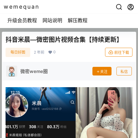
wemequan
升级会员教程
网站说明
解压教程
抖音米晨—微密图片视频合集【持续更新】
0
每日好图
2 年前
前往下载
微密weme圈
关注
私信